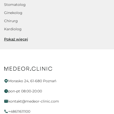
Stomatolog
Ginekolog
Chirurg
Kardiolog
Trycholog
Pokaż więcej
Fizjoterapeuta
Dietetyk
Psycholog
Proktolog
Fizjoterapia uroginekologiczna
Morasko 24, 61-680 Poznań
Endokrynolog
pon-pt 08:00-20:00
Ortopeda
kontakt@medeor-clinic.com
Położna
Neurologopeda
+48611611100