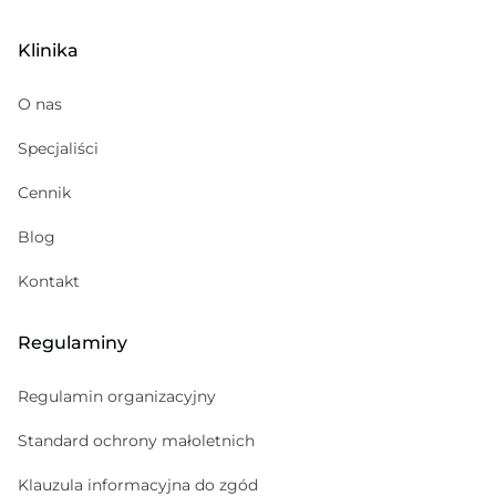
Alergolog
Klinika
Medycyna sportowa
Kosmetolog
O nas
Hematolog dziecięcy
Specjaliści
Pediatria
Cennik
Gabinet zabiegowy
Psychoterapeuta
Blog
Psychiatra
Kontakt
Regulaminy
Regulamin organizacyjny
Standard ochrony małoletnich
Klauzula informacyjna do zgód