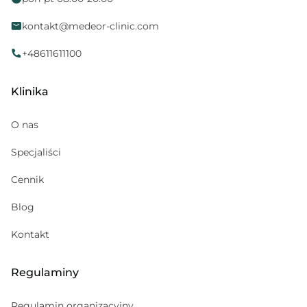
Ortopeda
kontakt@medeor-clinic.com
Położna
Neurologopeda
+48611611100
Alergolog
Klinika
Medycyna sportowa
Kosmetolog
O nas
Hematolog dziecięcy
Specjaliści
Pediatria
Cennik
Gabinet zabiegowy
Psychoterapeuta
Blog
Psychiatra
Kontakt
Regulaminy
Regulamin organizacyjny