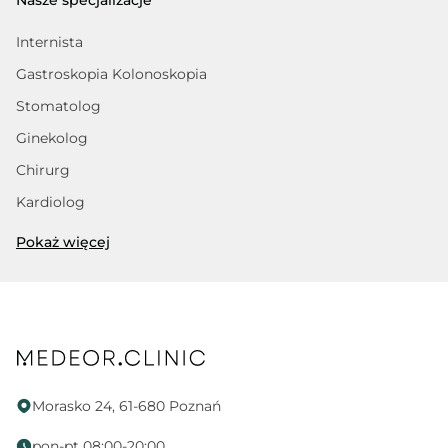
Nasze specjalizacje
Internista
Gastroskopia Kolonoskopia
Stomatolog
Ginekolog
Chirurg
Kardiolog
Trycholog
Pokaż więcej
Fizjoterapeuta
Dietetyk
Psycholog
Proktolog
Fizjoterapia uroginekologiczna
Morasko 24, 61-680 Poznań
Endokrynolog
pon-pt 08:00-20:00