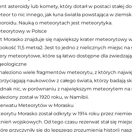
nt asteroidy lub komety, który dotarł w postaci stałej d
eteor to nic innego, jak łuna światła powstająca w ziems
oroidu. Nauką o meteorytach jest meteorytyka.
meteorytowy w Polsce
 Morasko znajduje się największy krater meteorytowy w
okość 11,5 metra2. Jest to jedno z nielicznych miejsc na
ery meteorytowe, które są łatwo dostępne dla zwiedzają
 geologiczne
naleziono wiele fragmentów meteorytu, z których najwięk
 przyciągają naukowców z całego świata, którzy badają s
jednak nic, w porównaniu z największym meteorytem na 
leziony został w 1920 roku, w Namibii.
Rezerwatu Meteorytów w Morasku
orytu Morasko został odkryty w 1914 roku przez niemie
eń wojskowych. Od tego czasu rezerwat stał się miejs
re przyczyniły się do lepszego zrozumienia historii nasz