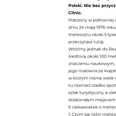
Polski. Nie bez przyc
Clinic.
Położony w północnej c
dniu 24 maja 1976 roku
meteorytu około 5 tysi
przeczytasz tutaj.
Wróćmy jednak do Rezer
średnicę około 100 met
znaczeniu naukowym, a
jego malownicze krajob
w którym rośnie wiele r
tu również rzadko spoty
szlak turystyczny, a c
doskonałym miejscem 
5 ciekawostek o meteo
1. Czym się różni mete