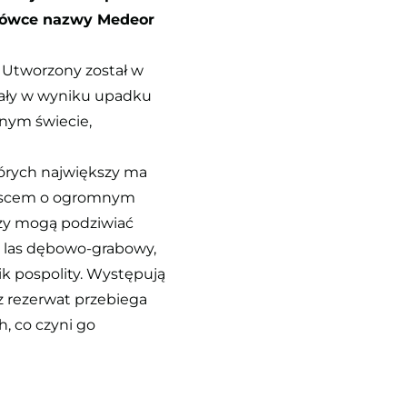
lacówce nazwy Medeor
 Utworzony został w
stały w wyniku upadku
znym świecie,
tórych największy ma
iejscem o ogromnym
rzy mogą podziwiać
e las dębowo-grabowy,
nik pospolity. Występują
ez rezerwat przebiega
h, co czyni go