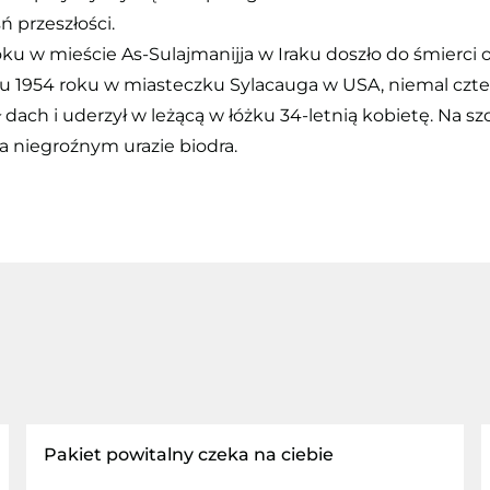
ń przeszłości.
roku w mieście As-Sulajmanijja w Iraku doszło do śmierci
oku 1954 roku w miasteczku Sylacauga w USA, niemal cz
 dach i uderzył w leżącą w łóżku 34-letnią kobietę. Na s
na niegroźnym urazie biodra.
Pakiet powitalny czeka na ciebie