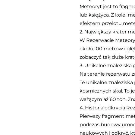
Meteoryt jest to fragme
lub księżyca. Z kolei m
efektem przelotu mete
2. Największy krater 
W Rezerwacie Meteoryt
około 100 metrów i głęb
zobaczyć tak duże krat
3. Unikalne znaleziska
Na terenie rezerwatu z
Te unikalne znaleziska
kosmicznych skał. To 
ważącym aż 60 ton. Zna
4. Historia odkrycia 
Pierwszy fragment mete
podczas budowy umocni
naukowych i odkryć, któ