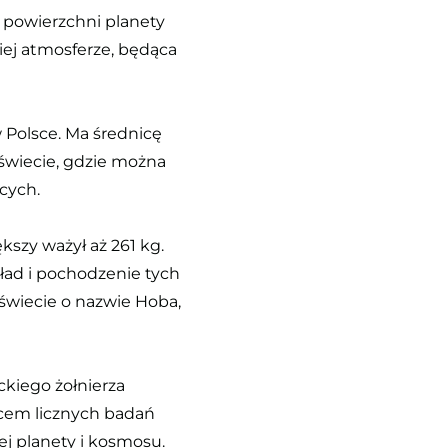
o powierzchni planety
kiej atmosferze, będąca
 Polsce. Ma średnicę
 świecie, gdzie można
cych.
szy ważył aż 261 kg.
kład i pochodzenie tych
świecie o nazwie Hoba,
ckiego żołnierza
cem licznych badań
ej planety i kosmosu.