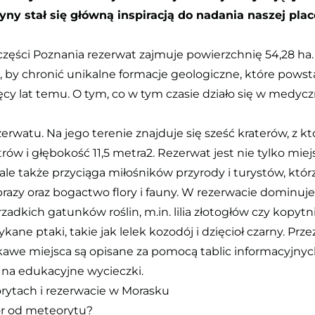
zyny stał się główną inspiracją do nadania naszej p
zęści Poznania rezerwat zajmuje powierzchnię 54,28 ha.
, by chronić unikalne formacje geologiczne, które pow
ęcy lat temu. O tym, co w tym czasie działo się w medyc
watu. Na jego terenie znajduje się sześć kraterów, z k
rów i głębokość 11,5 metra2. Rezerwat jest nie tylko m
le także przyciąga miłośników przyrody i turystów, któ
razy oraz bogactwo flory i fauny. W rezerwacie dominuj
zadkich gatunków roślin, m.in. lilia złotogłów czy kopyt
kane ptaki, takie jak lelek kozodój i dzięcioł czarny. Prz
iekawe miejsca są opisane za pomocą tablic informacyjnyc
na edukacyjne wycieczki.
rytach i rezerwacie w Morasku
or od meteorytu?