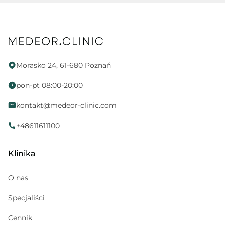
Dietetyk
Psycholog
Proktolog
Fizjoterapia uroginekologiczna
Morasko 24, 61-680 Poznań
Endokrynolog
pon-pt 08:00-20:00
Ortopeda
kontakt@medeor-clinic.com
Położna
Neurologopeda
+48611611100
Alergolog
Klinika
Medycyna sportowa
Kosmetolog
O nas
Hematolog dziecięcy
Specjaliści
Pediatria
Cennik
Gabinet zabiegowy