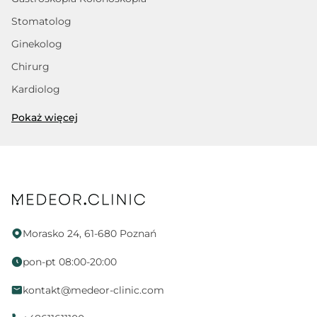
Stomatolog
Ginekolog
Chirurg
Kardiolog
Trycholog
Pokaż więcej
Fizjoterapeuta
Dietetyk
Psycholog
Proktolog
Fizjoterapia uroginekologiczna
Morasko 24, 61-680 Poznań
Endokrynolog
pon-pt 08:00-20:00
Ortopeda
kontakt@medeor-clinic.com
Położna
Neurologopeda