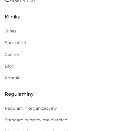
+48611611100
Alergolog
Klinika
Medycyna sportowa
Kosmetolog
O nas
Hematolog dziecięcy
Specjaliści
Pediatria
Cennik
Gabinet zabiegowy
Psychoterapeuta
Blog
Psychiatra
Kontakt
Regulaminy
Regulamin organizacyjny
Standard ochrony małoletnich