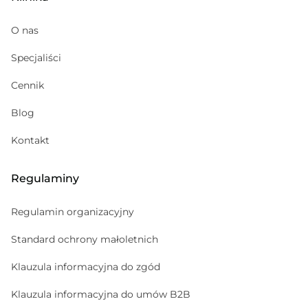
Medycyna sportowa
Kosmetolog
O nas
Hematolog dziecięcy
Specjaliści
Pediatria
Cennik
Gabinet zabiegowy
Psychoterapeuta
Blog
Psychiatra
Kontakt
Regulaminy
Regulamin organizacyjny
Standard ochrony małoletnich
Klauzula informacyjna do zgód
Klauzula informacyjna do umów B2B