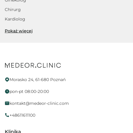
Ginekolog
Chirurg
Kardiolog
Trycholog
Pokaż więcej
Fizjoterapeuta
Dietetyk
Psycholog
Proktolog
Fizjoterapia uroginekologiczna
Morasko 24, 61-680 Poznań
Endokrynolog
pon-pt 08:00-20:00
Ortopeda
kontakt@medeor-clinic.com
Położna
Neurologopeda
+48611611100
Alergolog
Klinika