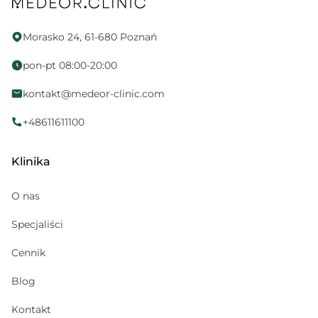
Proktolog
Fizjoterapia uroginekologiczna
Morasko 24, 61-680 Poznań
Endokrynolog
pon-pt 08:00-20:00
Ortopeda
kontakt@medeor-clinic.com
Położna
Neurologopeda
+48611611100
Alergolog
Klinika
Medycyna sportowa
Kosmetolog
O nas
Hematolog dziecięcy
Specjaliści
Pediatria
Cennik
Gabinet zabiegowy
Psychoterapeuta
Blog
Psychiatra
Kontakt