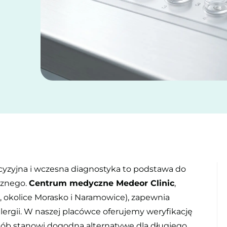
ecyzyjna i wczesna diagnostyka to podstawa do
cznego.
Centrum medyczne Medeor Clinic
,
, okolice Morasko i Naramowice), zapewnia
ergii. W naszej placówce oferujemy weryfikację
osób stanowi dogodną alternatywę dla długiego