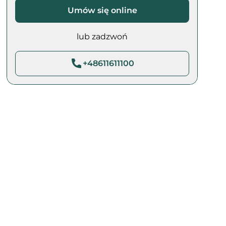
Umów się online
lub zadzwoń
+48611611100