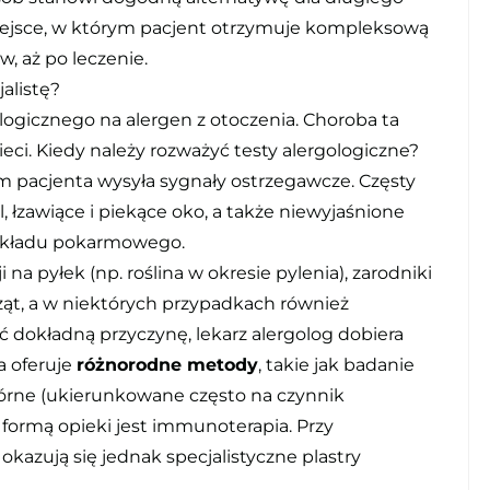
iejsce, w którym pacjent otrzymuje kompleksową
, aż po leczenie.
alistę?
ogicznego na alergen z otoczenia. Choroba ta
eci. Kiedy należy rozważyć testy alergologiczne?
m pacjenta wysyła sygnały ostrzegawcze. Częsty
l, łzawiące i piekące oko, a także niewyjaśnione
 układu pokarmowego.
 na pyłek (np. roślina w okresie pylenia), zarodniki
ząt, a w niektórych przypadkach również
ć dokładną przyczynę, lekarz alergolog dobiera
a oferuje
różnorodne metody
, takie jak badanie
skórne (ukierunkowane często na czynnik
ormą opieki jest immunoterapia. Przy
azują się jednak specjalistyczne plastry