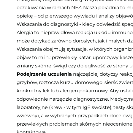
oczekiwania w ramach NFZ. Nasza poradnia to m
opiekę – od pierwszego wywiadu i analizy objawów
Wskazania do diagnostyki - kiedy odwiedzić specj
Alergia to nieprawidłowa reakcja układu immunol
może dotykać zarówno dorosłych, jak i małych dzi
Wskazania obejmują sytuacje, w których organiz
objaw to m.in.: przewlekły katar, uporczywy kasze
zmiany skórne, świąd czy dolegliwość ze strony
Podejrzenie uczulenia
najczęściej dotyczy reakcji
grzybów, roztocza kurzu domowego, sierść zwier
konkretny lek lub alergen pokarmowy. Aby ustali
odpowiednie narzędzie diagnostyczne. Medycyn
laboratoryjne (krew - w tym IgE swoiste), testy 
wziewny), a w wybranych przypadkach docelową f
przewlekłych problemach skórnych nieocenione ok
kontaktowe.