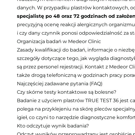
danych. W przypadku plastrów kontaktowych, 
specjalistę po 48 oraz 72 godzinach od założe
precyzyjną ocenę reakcji alergicznych organizmu. 
i czy dany czynnik ponosi odpowiedzialność za st
Organizacja badań w Medeor Clinic
Zasady kwalifikacji do badań, informacje o niez
szczegóły dotyczące tego, jak wygląda diagnostyka
są przez personel rejestracji. Kontakt z Medeor C
także drogą telefoniczną w godzinach pracy pora
Najczęściej zadawane pytania (FAQ)
Czy skórne testy kontaktowe są bolesne?
Badanie z użyciem plastrów TRUE TEST 36 jest cał
polega na przyklejeniu na skórę pleców specjaln
igieł, co czyni to narzędzie diagnostyczne komfo
Kto odczytuje wynik badania?
Odczyt wyników przeprowadzany jest osobiście prze