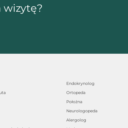
 wizytę?
Endokrynolog
uta
Ortopeda
Położna
Neurologopeda
Alergolog