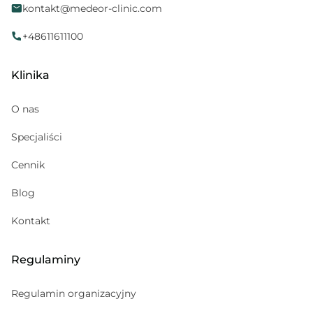
kontakt@medeor-clinic.com
Położna
Neurologopeda
+48611611100
Alergolog
Klinika
Medycyna sportowa
Kosmetolog
O nas
Hematolog dziecięcy
Specjaliści
Pediatria
Cennik
Gabinet zabiegowy
Psychoterapeuta
Blog
Psychiatra
Kontakt
Regulaminy
Regulamin organizacyjny