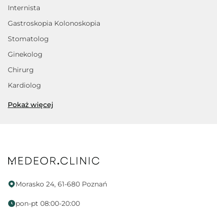
Internista
Gastroskopia Kolonoskopia
Stomatolog
Ginekolog
Chirurg
Kardiolog
Trycholog
Pokaż więcej
Fizjoterapeuta
Dietetyk
Psycholog
Proktolog
Fizjoterapia uroginekologiczna
Morasko 24, 61-680 Poznań
Endokrynolog
pon-pt 08:00-20:00
Ortopeda