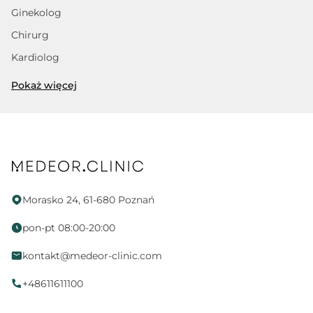
Ginekolog
Chirurg
Kardiolog
Trycholog
Pokaż więcej
Fizjoterapeuta
Dietetyk
Psycholog
Proktolog
Fizjoterapia uroginekologiczna
Morasko 24, 61-680 Poznań
Endokrynolog
pon-pt 08:00-20:00
Ortopeda
kontakt@medeor-clinic.com
Położna
Neurologopeda
+48611611100
Alergolog