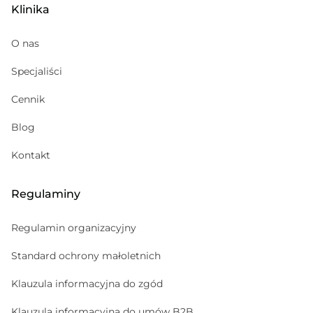
Klinika
Medycyna sportowa
Kosmetolog
O nas
Hematolog dziecięcy
Specjaliści
Pediatria
Cennik
Gabinet zabiegowy
Psychoterapeuta
Blog
Psychiatra
Kontakt
Regulaminy
Regulamin organizacyjny
Standard ochrony małoletnich
Klauzula informacyjna do zgód
Klauzula informacyjna do umów B2B