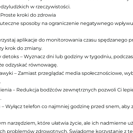
ędzyludzkich w rzeczywistości.
 Proste kroki do zdrowia
 skuteczne sposoby na ograniczenie negatywnego wpływu
ykorzystaj aplikacje do monitorowania czasu spędzanego 
y krok do zmiany.
 detoks – Wyznacz dni lub godziny w tygodniu, podczas 
oże odzyskać równowagę.
nawyki – Zamiast przeglądać media społecznościowe, wyb
.
enia – Redukcja bodźców zewnętrznych pozwoli Ci lepiej
.
nu – Wyłącz telefon co najmniej godzinę przed snem, ab
ym narzędziem, które ułatwia życie, ale ich nadmierne 
h problemów zdrowotnych. Świadome korzystanie z tec