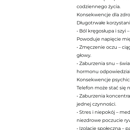
codziennego życia.
Konsekwencje dla zdro
Długotrwałe korzysta
• Ból kręgosłupa i szy
Powoduje napięcie mię
• Zmęczenie oczu – cią
głowy.
• Zaburzenia snu – świ
hormonu odpowiedzial
Konsekwencje psychi
Telefon może stać się 
• Zaburzenia koncentra
jednej czynności.
• Stres i niepokój – m
niezdrowe poczucie rywa
• Izolację społeczną –