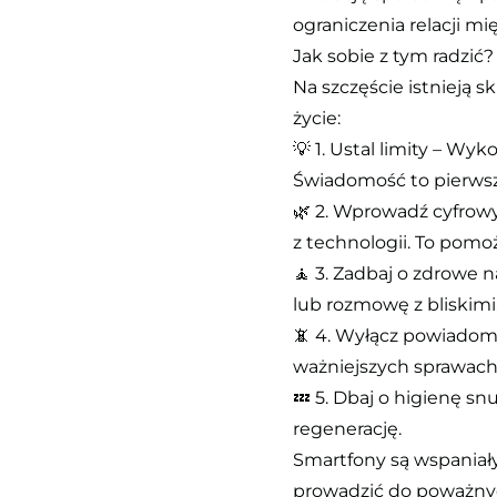
ograniczenia relacji mi
Jak sobie z tym radzić?
Na szczęście istnieją
życie:
💡 1. Ustal limity – W
Świadomość to pierwsz
🌿 2. Wprowadź cyfrowy
z technologii. To pom
🧘 3. Zadbaj o zdrowe 
lub rozmowę z bliskimi
📵 4. Wyłącz powiadomi
ważniejszych sprawach
💤 5. Dbaj o higienę s
regenerację.
Smartfony są wspaniał
prowadzić do poważnyc