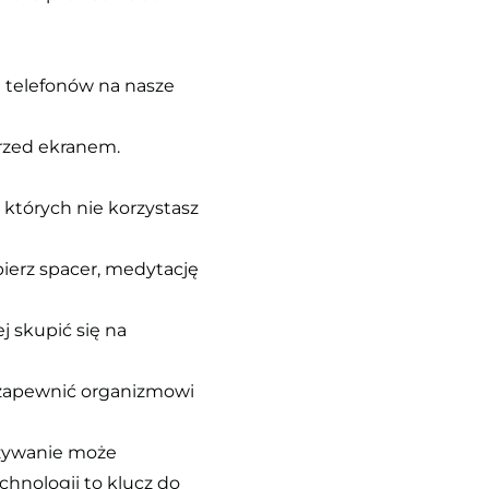
 telefonów na nasze
przed ekranem.
których nie korzystasz
ierz spacer, medytację
 skupić się na
y zapewnić organizmowi
używanie może
hnologii to klucz do