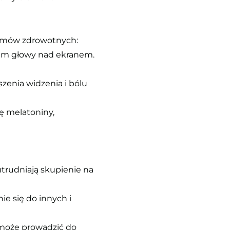
lemów zdrowotnych:
niem głowy nad ekranem.
zenia widzenia i bólu
ę melatoniny,
utrudniają skupienie na
ie się do innych i
i może prowadzić do