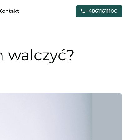
Kontakt
+48611611100
m walczyć?