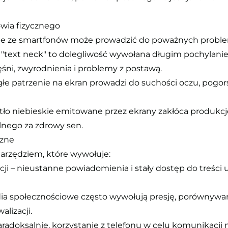
wia fizycznego
nie ze smartfonów może prowadzić do poważnych prob
i – "text neck" to dolegliwość wywołana długim pochyla
śni, zwyrodnienia i problemy z postawą.
głe patrzenie na ekran prowadzi do suchości oczu, pogors
atło niebieskie emitowane przez ekrany zakłóca produkcj
nego za zdrowy sen.
czne
narzędziem, które wywołuje:
cji – nieustanne powiadomienia i stały dostęp do treści 
edia społecznościowe często wywołują presję, porównywan
lizacji.
 paradoksalnie, korzystanie z telefonu w celu komunikacj