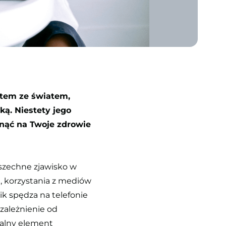
ktem ze światem,
ą. Niestety jego
nąć na Twoje zdrowie
wszechne zjawisko w
, korzystania z mediów
ik spędza na telefonie
uzależnienie od
malny element