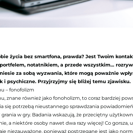
obie życia bez smartfona, prawda? Jest Twoim konta
portfelem, notatnikiem, a przede wszystkim… rozrywk
niesie za sobą wyzwania, które mogą poważnie wpły
k i psychiczne. Przyjrzyjmy się bliżej temu zjawisku.
nu – fonofolizm
nu, znane również jako fonoholizm, to coraz bardziej po
ia się potrzebą nieustannego sprawdzania powiadomień
grania w gry. Badania wskazują, że przeciętny użytkown
nie, a niektóre osoby nawet dwa razy więcej! Co gorsza, 
taje niezauważone, ponieważ postrzegane jest jako nor